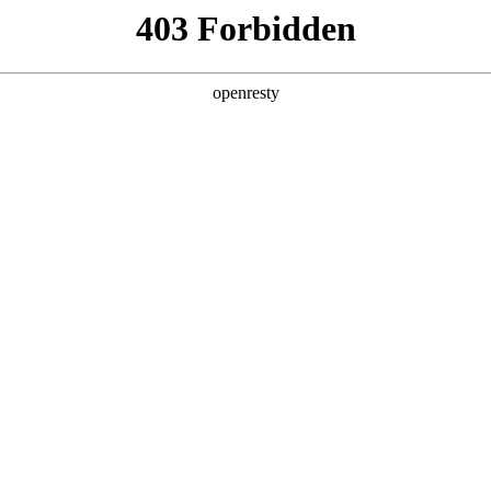
产品及服务
行业解决方案
合作伙伴
投资者关系
技公司的长期深度合作，构建起覆盖企业数字化转型全产业链、全生命
化产品技术镜像。